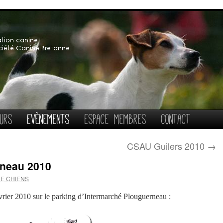
urs
Evènements
Espace membres
Contact
CSAU Guilers 2010
→
rneau 2010
E CHIENS
vrier 2010 sur le parking d’Intermarché Plouguerneau :