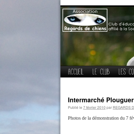
Aller
Accueil
Le club
Les co
au
contenu
Intermarché Plougue
Publié le
7 février 2010
par
REGARDS D
Photos de la démonstration du 7 fé