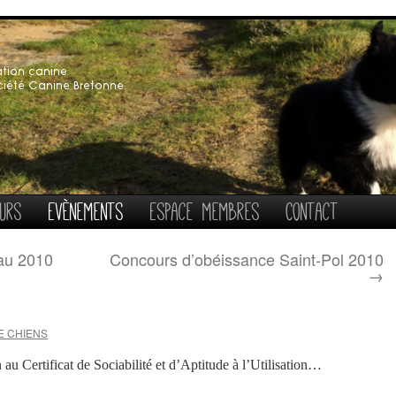
urs
Evènements
Espace membres
Contact
au 2010
Concours d’obéissance Saint-Pol 2010
→
E CHIENS
n au Certificat de Sociabilité et d’Aptitude à l’Utilisation…