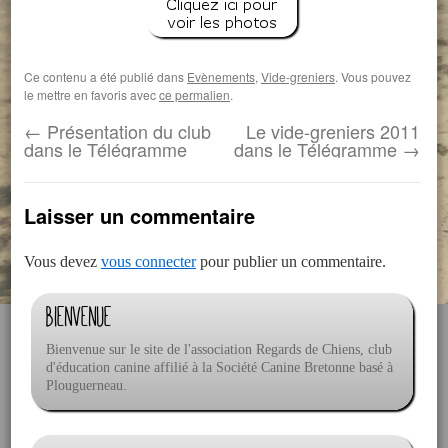
Ce contenu a été publié dans
Evènements
,
Vide-greniers
. Vous pouvez
le mettre en favoris avec
ce permalien
.
←
Présentation du club
Le vide-greniers 2011
dans le Télégramme
dans le Télégramme
→
Laisser un commentaire
Vous devez
vous connecter
pour publier un commentaire.
Bienvenue
Bienvenue sur le site de l'association Regards de Chiens, club
d'éducation canine affilié à la Société Canine Bretonne basé à
Plouguerneau.