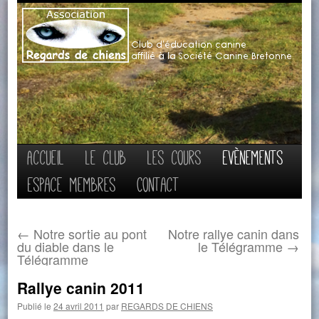
Aller
Accueil
Le club
Les cours
Evènements
au
Espace membres
Contact
contenu
←
Notre sortie au pont
Notre rallye canin dans
du diable dans le
le Télégramme
→
Télégramme
Rallye canin 2011
Publié le
24 avril 2011
par
REGARDS DE CHIENS