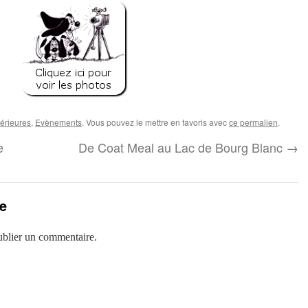
érieures
,
Evènements
. Vous pouvez le mettre en favoris avec
ce permalien
.
e
De Coat Meal au Lac de Bourg Blanc
→
e
blier un commentaire.