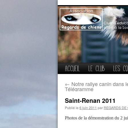
Aller
Accueil
Le club
Les co
au
←
Notre rallye canin dans l
Télégramme
contenu
Saint-Renan 2011
Publié le
6 juin 2011
par
REGARDS DE 
Photos de la démonstration du 2 ju