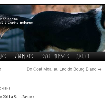
urs
Evènements
Espace membres
Contact
e
De Coat Meal au Lac de Bourg Blanc
→
CHIENS
in 2011 à Saint-Renan :