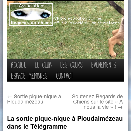
Aller
Accueil
Le club
Les cours
Evènements
au
Espace membres
Contact
contenu
←
Sortie pique-nique à
Soutenez Regards de
Ploudalmézeau
Chiens sur le site « A
nous la vie » !
→
La sortie pique-nique à Ploudalmézeau
dans le Télégramme