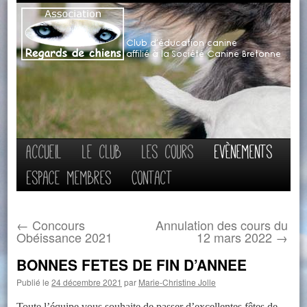
Aller
Accueil
Le club
Les cours
Evènements
au
Espace membres
Contact
contenu
←
Concours
Annulation des cours du
Obéissance 2021
12 mars 2022
→
BONNES FETES DE FIN D’ANNEE
Publié le
24 décembre 2021
par
Marie-Christine Jolle
Toute l’équipe vous souhaite de passer d’excellentes fêtes de